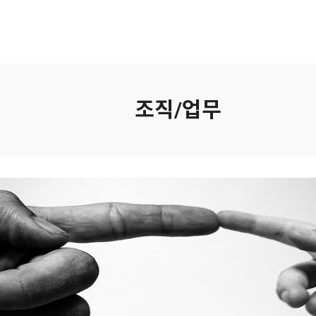
회적협동조합
사업소개
후원안내
조합활동
산하시
조직/업무